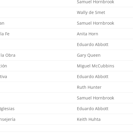
Samuel Hornbrook
Wally de Smet
uan
Samuel Hornbrook
la Fe
Anita Horn
Eduardo Abbott
 la Obra
Gary Queen
ción
Miguel McCubbins
tiva
Eduardo Abbott
Ruth Hunter
Samuel Hornbrook
Iglesias
Eduardo Abbott
onsejería
Keith Huhta