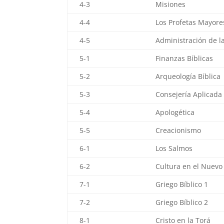
4-3
Misiones
4-4
Los Profetas Mayore
4-5
Administración de la
5-1
Finanzas Bíblicas
5-2
Arqueología Bíblica
5-3
Consejería Aplicada
5-4
Apologética
5-5
Creacionismo
6-1
Los Salmos
6-2
Cultura en el Nuev
7-1
Griego Bíblico 1
7-2
Griego Bíblico 2
8-1
Cristo en la Torá