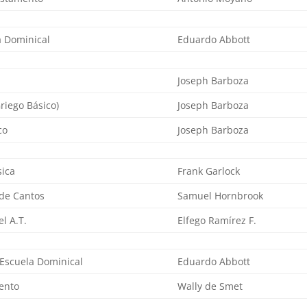
a Dominical
Eduardo Abbott
Joseph Barboza
Griego Básico)
Joseph Barboza
co
Joseph Barboza
sica
Frank Garlock
 de Cantos
Samuel Hornbrook
el A.T.
Elfego Ramírez F.
 Escuela Dominical
Eduardo Abbott
ento
Wally de Smet