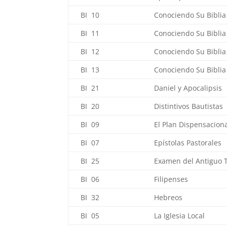
BI 10
Conociendo Su Biblia 
BI 11
Conociendo Su Biblia 
BI 12
Conociendo Su Biblia 
BI 13
Conociendo Su Biblia
BI 21
Daniel y Apocalipsis
BI 20
Distintivos Bautistas
BI 09
El Plan Dispensacion
BI 07
Epístolas Pastorales
BI 25
Examen del Antiguo 
BI 06
Filipenses
BI 32
Hebreos
BI 05
La Iglesia Local