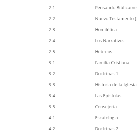
2-1
Pensando Bíblicame
2-2
Nuevo Testamento [
2-3
Homilética
2-4
Los Narrativos
2-5
Hebreos
3-1
Familia Cristiana
3-2
Doctrinas 1
3-3
Historia de la Iglesia
3-4
Las Epístolas
3-5
Consejería
4-1
Escatología
4-2
Doctrinas 2