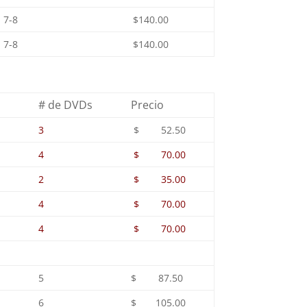
7-8
$140.00
7-8
$140.00
# de DVDs
Precio
3
$ 52.50
4
$ 70.00
2
$ 35.00
4
$ 70.00
4
$ 70.00
5
$ 87.50
6
$ 105.00