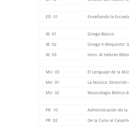
ED 01
Enseñando la Escuel
IB 01
Griego Básico
IB 02
Griego II (Requisito: 
IB 03
Intro. Al Hebreo Bíbli
MU 03
El Lenguaje de la Mú
MU 01
La Música: Dirección
MU 02
Musicología Bíblica d
PR 10
Administración de la
PR 02
De la Cuna al Casami