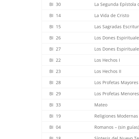
BI 30
La Segunda Epístola 
BI 14
La Vida de Cristo
BI 15
Las Sagradas Escritu
BI 26
Los Dones Espirituale
BI 27
Los Dones Espirituales
BI 22
Los Hechos I
BI 23
Los Hechos II
BI 28
Los Profetas Mayores
BI 29
Los Profetas Menore
BI 33
Mateo
BI 19
Religiones Modernas
BI 04
Romanos – (sin guías
BI 18
Síntesis del Nuevo T