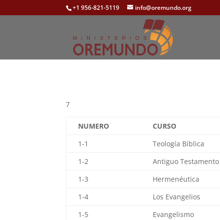
+1 956-821-5119
info@oremundo.org
7
NUMERO
CURSO
1-1
Teología Bíblica
1-2
Antiguo Testamento
1-3
Hermenéutica
1-4
Los Evangelios
1-5
Evangelismo