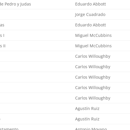
de Pedro y Judas
Eduardo Abbott
Jorge Cuadrado
ras
Eduardo Abbott
s I
Miguel McCubbins
 II
Miguel McCubbins
Carlos Willoughby
Carlos Willoughby
Carlos Willoughby
s
Carlos Willoughby
Carlos Willoughby
Agustín Ruiz
)
Agustín Ruiz
estamento
Antonio Moyano