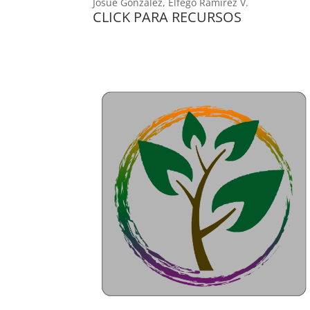
Josué Gonzalez, Elfego Ramírez V.
CLICK PARA RECURSOS